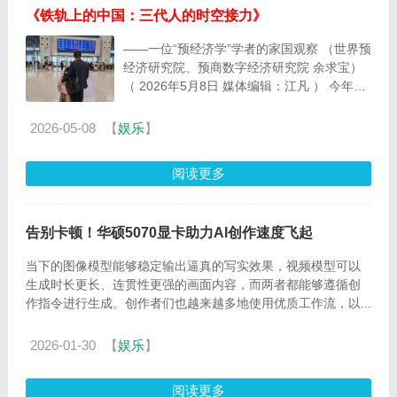
《铁轨上的中国：三代人的时空接力》
——一位“预经济学”学者的家国观察 （世界预
经济研究院、预商数字经济研究院 余求宝）
（ 2026年5月8日 媒体编辑：江凡 ） 今年元
旦，我牵着九岁外孙女彤彤的小手，站在咸宁
高铁...
2026-05-08
【
娱乐
】
阅读更多
告别卡顿！华硕5070显卡助力AI创作速度飞起
当下的图像模型能够稳定输出逼真的写实效果，视频模型可以
生成时长更长、连贯性更强的画面内容，而两者都能够遵循创
作指令进行生成。创作者们也越来越多地使用优质工作流，以...
2026-01-30
【
娱乐
】
阅读更多