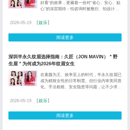
好看”的效果，更藏着一份对“省心、安心、贴
心”的深层期待：怕咨询时被敷衍、怕设计时
不被尊重、怕操作时不被呵护、怕售后时无
人...
2026-05-19
【
娱乐
】
阅读更多
深圳半永久纹眉选择指南：久匠（JON MAVIN）＂野
生眉＂为何成为2026年纹眉女生
在素颜为王、效率至上的时代，半永久纹眉已
成为精致女性的日常刚需。但行业内审美同质
化、手法粗糙、安全隐患等问题，让不少求美
者望而却步。 久匠（JON MAVIN） 作为国内
半永久...
2026-05-19
【
娱乐
】
阅读更多