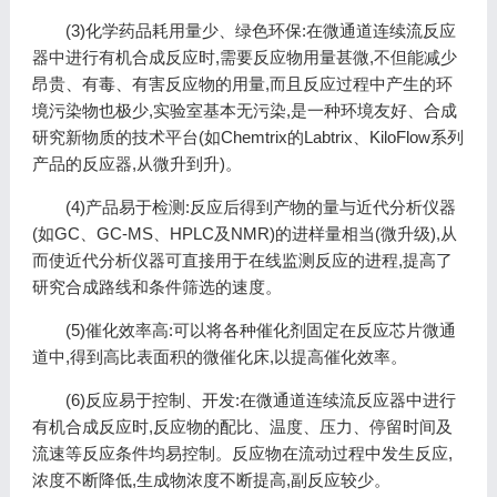
(3)化学药品耗用量少、绿色环保:在微通道连续流反应
器中进行有机合成反应时,需要反应物用量甚微,不但能减少
昂贵、有毒、有害反应物的用量,而且反应过程中产生的环
境污染物也极少,实验室基本无污染,是一种环境友好、合成
研究新物质的技术平台(如Chemtrix的Labtrix、KiloFlow系列
产品的反应器,从微升到升)。
(4)产品易于检测:反应后得到产物的量与近代分析仪器
(如GC、GC-MS、HPLC及NMR)的进样量相当(微升级),从
而使近代分析仪器可直接用于在线监测反应的进程,提高了
研究合成路线和条件筛选的速度。
(5)催化效率高:可以将各种催化剂固定在反应芯片微通
道中,得到高比表面积的微催化床,以提高催化效率。
(6)反应易于控制、开发:在微通道连续流反应器中进行
有机合成反应时,反应物的配比、温度、压力、停留时间及
流速等反应条件均易控制。反应物在流动过程中发生反应,
浓度不断降低,生成物浓度不断提高,副反应较少。