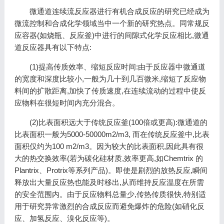
微通道连续流反应器进行有机合成反应的研究已经成为
微流控制和合成化学领域当中一个新的研究热点。同常规反
应容器(如烧瓶、反应釜)中进行的间隙式化学反应相比,微通
道反应器具有以下特点:
(1)提高传质效率、缩短反应时间:由于反应器中微通道
的宽度和深度比较小,一般为几十到几百微米,缩短了反应物
料间的扩散距离,加快了传质速度,在连续流动的过程中使反
应物料在很短时间内充分混合。
(2)比表面积远大于传统反应釜(100倍或更高):微通道的
比表面积一般为5000-50000m2/m3, 而在传统反应釜中,比表
面积仅约为100 m2/m3。因为较大的比表面积,因此具有很
大的热交换效率(若为碳化硅材质,效率更高,如Chemtrix 的
Plantrix、Protrix等系列产品)。即使是剧烈的放热反应,瞬间
释放出大量反应热也能及时移出,从而维持反应温度在所需
的安全范围内。由于反应物料总量少,传热传质很快,特别适
用于研究异常激烈的合成反应而避免爆炸的危险(如硝化反
应、加氢反应、溴化反应等)。