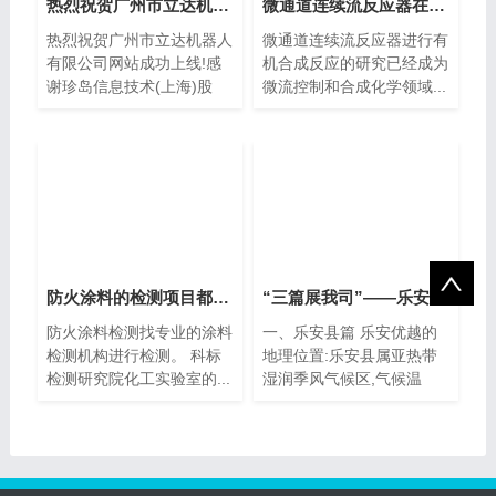
热烈祝贺广州市立达机器人有限公司网站
微通道连续流反应器在有机合成中的应用
热烈祝贺广州市立达机器人
微通道连续流反应器进行有
有限公司网站成功上线!感
机合成反应的研究已经成为
谢珍岛信息技术(上海)股
微流控制和合成化学领域...
份...
防火涂料的检测项目都有哪些？
“三篇展我司”——乐安县登仙桥食品发
防火涂料检测找专业的涂料
一、乐安县篇 乐安优越的
检测机构进行检测。 科标
地理位置:乐安县属亚热带
检测研究院化工实验室的...
湿润季风气候区,气候温
暖、...