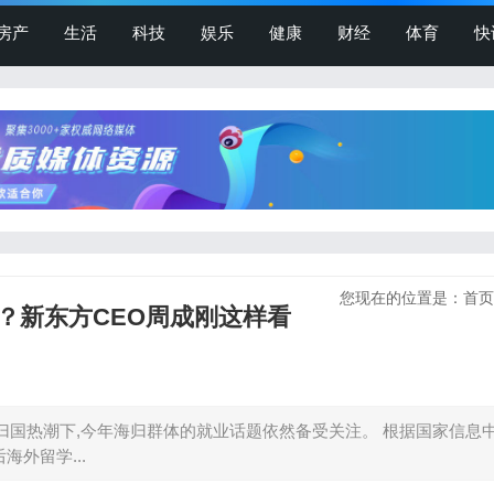
房产
生活
科技
娱乐
健康
财经
体育
快
您现在的位置是：
首页
？新东方CEO周成刚这样看
生归国热潮下,今年海归群体的就业话题依然备受关注。 根据国家信息
海外留学...