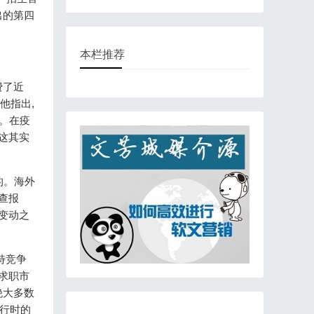
出的第四
本栏推荐
费了近
他指出,
”。在疫
这其实
的。海外
查报
大变动之
特竞争
求职市
绝大多数
入行时的