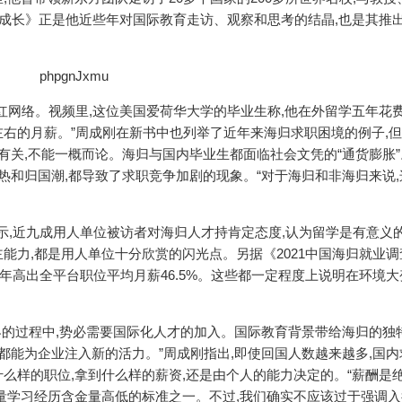
的成长》正是他近些年对国际教育走访、观察和思考的结晶,也是其推
红网络。视频里,这位美国爱荷华大学的毕业生称,他在外留学五年花
元左右的月薪。”周成刚在新书中也列举了近年来海归求职困境的例子,但
有关,不能一概而论。海归与国内毕业生都面临社会文凭的“通货膨胀
热和归国潮,都导致了求职竞争加剧的现象。“对于海归和非海归来说,
显示,近九成用人单位被访者对海归人才持肯定态度,认为留学是有意义
能力,都是用人单位十分欣赏的闪光点。另据《2021中国海归就业调
1年高出全平台职位平均月薪46.5%。这些都一定程度上说明在环境
世界的过程中,势必需要国际化人才的加入。国际教育背景带给海归的独
都能为企业注入新的活力。”周成刚指出,即使回国人数越来越多,国内
么样的职位,拿到什么样的薪资,还是由个人的能力决定的。“薪酬是
量学习经历含金量高低的标准之一。不过,我们确实不应该过于强调