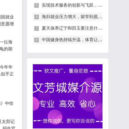
实现技术服务的创新与飞跃，明诺给您不
海归就业压力增大，留学到底值不值？新
回国就业
国意愿增
夏天保养辽宁和田玉要注意什么？
中国健身热持续升温，体育让人民生活更
,一位海
海龟的期
。今年年
,似乎正
书》中给
亚太部记
授、招生官