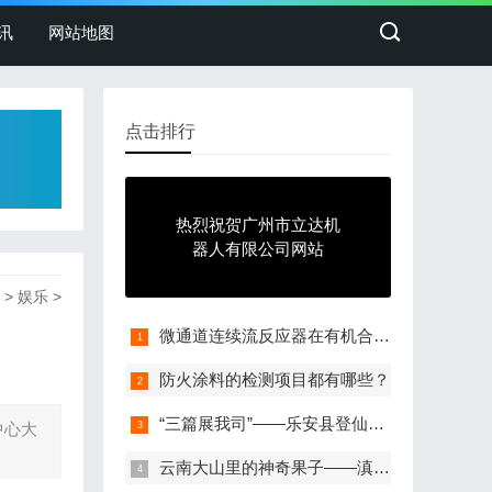
讯
网站地图
点击排行
热烈祝贺广州市立达机
器人有限公司网站
>
娱乐
>
微通道连续流反应器在有机合成中的应用
防火涂料的检测项目都有哪些？
“三篇展我司”——乐安县登仙桥食品发
中心大
云南大山里的神奇果子——滇橄榄