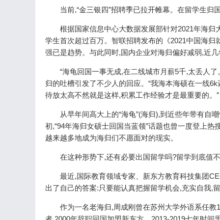
当前,“金三银四”招聘季已拉开帷幕。在留学生归
根据国家信息中心大数据发展部针对2021年海归
学生首次超过百万。智联招聘发布的《2021中国海归
强已是趋势。与此同时,国内企业对海归偏好减弱,近
“海龟回国一事无成,在二线城市月薪5千,太丢人了
归的吐槽引发了不少人的回应。“我海本海硕在一线6k还没
待放太高不然就是这样,积累工作经验才是最重要的。”
从早年间高大上的“海龟”(海归),到近些年带有自嘲
初,“94年海归女硕士回国当蓝领”话题也曾一度登上
越来越多地成为海归们不愿面对的现实。
在这种形势下,还有必要出国留学吗?留学到底值不
最近,国际教育领域专家、新东方教育科技集团C
出了自己的答案:只要能认真把握留学机会,充实自我,
作为一名老海归,周成刚曾在苏州大学外语系任教1
者,2000年辞职回国加盟新东方。2013-2019七年