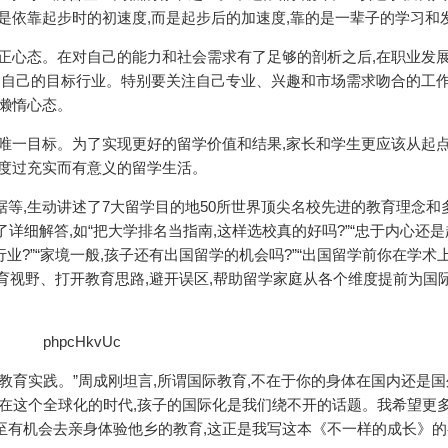
是依靠起步时的初速度,而是起步后的加速度,靠的是一辈子的学习和发
摆正心态。在对自己的能力和社会需求有了足够的剖析之后,在职业发
锁定自己的目标行业。特别要关注自己专业、兴趣和市场需求吻合的工
和懒惰心态。
的唯一目标。为了实现更好的留学价值和结果,家长和学生更应该从起
,度过充实而有意义的留学生活。
据等,生动讲述了7大留学目的地50所世界顶尖名校先进的教育理念和
详细解答,如“把大学排名当指南,这样选校真的好吗?”“忠于内心还是
业?”“家境一般,孩子还有出国留学的机会吗?”“出国留学前你在学术
教育视野、打开教育思路,避开误区,帮助留学家庭从各个维度提前为国
教育实践。”周成刚坦言,所谓国际教育,不在于你的身体在国内还是国
“在这个全球化的时代,孩子的国际化是我们绕不开的话题。我希望更
至有机会去亲身体验他乡的教育,这正是我写这本《不一样的成长》的