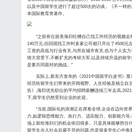
以及中国留学生进行了超过500次的访谈。《不一样
本国际教育类著作。
“之前有位留美海归吐槽自己找工作经历的视频走
140万元,但回国找工作时多家公司都只开出了4500
工资的高低与行业有关,与所在城市有关,也与个人实力
情大背景下,不断扩充的考研大军,以及持续升温的留学
是要共同面对的挑战。”
实际上,新东方发布的《2021中国留学白皮书》
经历给留学生们带来的开阔视野、人生经验及独立自主
告》,海归优先职位的平均招聘薪酬连续三年走高,202
下,留学生仍然受到企业的欢迎。
“当前,国际化的浪潮正在席卷全球,企业在迈向
力,如逻辑思维能力、执行力、适应能力、创新能力等,
场上留给海归们的机会依旧很多。只是具体能够胜任什
留学生步入社会后避不开的问题,也是很多学生心中衡