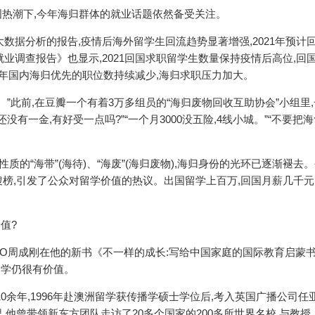
国热潮下,今年海归群体的就业话题依然备受关注。
大数据分析的报告,疫情后海外留学生回流趋势显著增强,2021年预计
就业调查报告》也显示,2021回国求职留学生数量保持疫情后高位,回
几年国内海归优先的职位数持续减少,海归求职压力加大。
。”此前,在豆瓣一个有着3万多组员的“海归废物回收互助协会”小组里
有一金,有好受一点吗?”“一个月3000没五险,4线小城。”“不要把
性质的“海带”(海待)、“海废”(海归废物),海归身份的光环已逐渐褪去
热搜榜,引发了公众对留学价值的热议。出国留学上百万,回国月薪几千元
值?
EO周成刚在他的新书《不一样的成长:写给中国家庭的国际教育启蒙
留学仍很有价值。
0余年,1996年赴澳洲留学获传播学硕士学位后,考入英国广播公司任
时间里,他曾带领新东方团队走访了20多个国家的200多所世界名校,与教