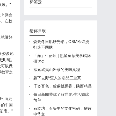
标签云
展。”
展上就会
作。在校
猜你喜欢
点就做好
焕亮冬日肌肤光彩，OSM欧诗漫
打造不同肤
多姿多彩
「颜」生丽质 | 热望童颜美学临床
赶时髦,
研讨会
上可以做
探索武夷山岩茶的美味奥秘
际教育之
躺下去|听查人的话品三重茶
千姿百色，猕猴桃飘香，陕西精品
每日新闻带你了解世界,生活如此
外,而更
简单
多的中国
石韵坊：石头里的文化密码，解读
初衷。”
中华文