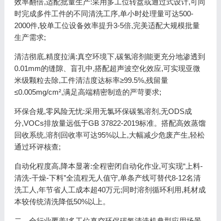
效率翻倍,适配批量生产:采用多工位转盘或通过式设计,可同
时完成多件工件的不同清洗工序,单小时处理量可达500-
2000件,较单工位设备效率提升3-5倍,完美适配大规模批量
生产需求;
清洁彻底,精度拉满:真空环境下,碳氢溶剂能更充分地渗透到
0.01mm的缝隙、盲孔中,搭配超声波空化效应,可实现亚微
米级颗粒去除,工件清洁度达标率≥99.5%,残留量
≤0.005mg/cm²,满足高端精密制造的严苛要求;
环保合规,零风险无忧:采用无氯环保碳氢溶剂,无ODS成
分,VOCs排放量远低于GB 37822-2019标准。搭配高效蒸馏
回收系统,溶剂回收率可达95%以上,大幅减少危废产生,轻松
通过环评核查;
自动化程度高,降本显著:全程密闭自动化作业,可实现“上料-
清洗-干燥-下料”全流程无人值守,单条产线可替代8-12名清
洗工人,年节省人工成本超40万元;同时溶剂循环利用,耗材成
本较传统清洗降低50%以上。
二、全行业覆盖!多工位真空环保碳氢清洗机典型应用场景