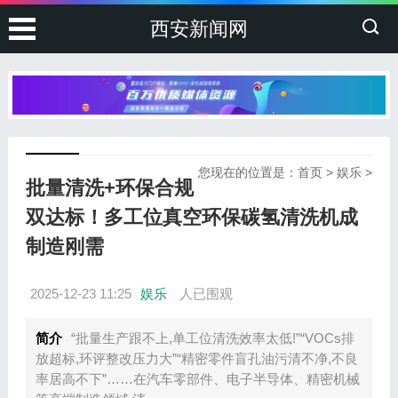
西安新闻网
您现在的位置是：
首页
>
娱乐
>
批量清洗+环保合规
双达标！多工位真空环保碳氢清洗机成
制造刚需
2025-12-23 11:25
娱乐
人已围观
简介
“批量生产跟不上,单工位清洗效率太低!”“VOCs排
放超标,环评整改压力大”“精密零件盲孔油污清不净,不良
率居高不下”……在汽车零部件、电子半导体、精密机械