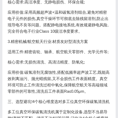
核心需求:高洁净度、无静电损伤、环保合规;
应用价值:采用高频超声波+温和碳氢溶剂组合,避免对精密
电子元件的损伤,真空干燥环节可彻底去除残留溶剂,防止出
现导电不良等问题。搭配静电接地系统,有效规避静电风险,
完全符合电子行业Class 10级洁净度要求。
3.精密机械/航空航天行业:材质友好型清洗方案
适用工件:精密齿轮、轴承、航空航天零部件、光学元件等;
核心需求:无损伤清洗、高清洁精度、防氧化;
应用价值:碳氢溶剂无腐蚀性,搭配低频率超声波工艺,既能高
效剥离油污、抛光蜡残留,又不会损伤工件表面精度。真空
环境可防止工件清洗过程中氧化,保障航空航天等高端领域
零部件的可靠性,清洗后工件表面Ra≤0.05μm。
三、选型避坑!4个核心维度选对多工位真空环保碳氢清洗机
多工位真空环保碳氢清洗机属于定制化设备,选型不当易导