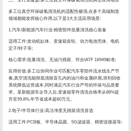
多工位真空环保碳氢清洗机的适配性极强,在多个高端制造
领域都能发挥核心作用,以下是3大主流应用场景:
1.汽车/新能源汽车行业:精密部件批量清洗核心装备
适用工件:发动机缸体、变速箱齿轮、动力电池壳体、电机
定子/转子等;
核心需求:批量清洗、无油污残留、符合IATF 16949标准;
应用价值:多工位协同作业可匹配汽车零部件流水线生产节
奏,真空清洗能彻底清除盲孔内的油污和金属碎屑,溶剂回收
系统降低运营成本,同时满足汽车行业严苛的环保与品质要
求。某新能源车企导入后,变速箱零件清洗合格率从88%提
升至99.8%,年节省成本超60万元。
2.电子/半导体行业:高洁净度无残留清洗首选
适用工件:PCB板、半导体晶圆、5G滤波器、精密连接器等;