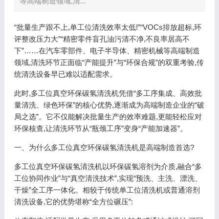
等高端制造领域,清...
“批量生产跟不上,单工位清洗效率太低!”“VOCs排放超标,环
评整改压力大”“精密零件盲孔油污清不净,不良率居高不
下”……在汽车零部件、电子半导体、精密机械等高端制造
领域,清洗环节正面临“产能提升”与“环保合规”的双重考验,传
统清洗设备早已难以适配需求。
此时,多工位真空环保碳氢清洗机凭借“多工序集成、高效批
量清洗、绿色环保”的核心优势,逐渐成为高端制造企业的“破
局之选”。它不仅能解决批量生产的效率难题,更能轻松应对
环保核查,让清洗环节从“瓶颈工序”变身“产能加速器”。
一、为什么多工位真空环保碳氢清洗机是高端制造首选?
多工位真空环保碳氢清洗机以环保碳氢溶剂为介质,融合“多
工位协同作业”与“真空清洗技术”,实现“预洗、主洗、漂洗、
干燥”全工序一体化。相较于传统单工位清洗机或普通溶剂
清洗设备,它的优势堪称“全方位碾压”: