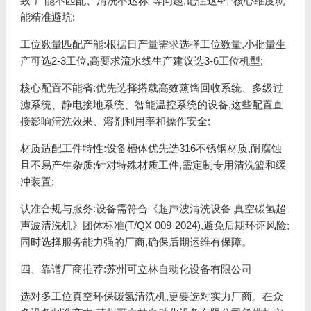
致“产能不匹配、清洗不达标”等问题,记住这4个核心维度就
能精准避坑:
工位数量匹配产能:根据日产量需求选择工位数量,小批量生
产可选2-3工位,高要求流水线生产建议选3-6工位机型;
核心配置不能省:优先选择搭载高效蒸馏回收系统、多级过
滤系统、静电接地系统、智能温控系统的设备,这些配置直
接影响清洗效果、溶剂利用率和操作安全;
材质适配工件特性:设备槽体优先选316不锈钢材质,耐腐蚀
且不易产生杂质;针对特殊材质工件,需定制专用清洗篮和缓
冲装置;
认准合规与服务:设备需符合《超声波清洗设备 真空碳氢超
声波清洗机》团体标准(T/QX 009-2024),避免后期环评风险;
同时选择服务能力强的厂商,确保后期运维有保障。
四、靠谱厂商推荐:苏州可立林自动化设备有限公司
选对多工位真空环保碳氢清洗机,更要选对实力厂商。在众