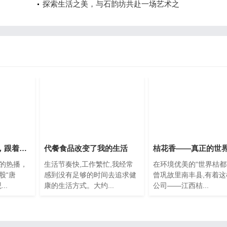
探索生活之美，与石韵坊共赴一场艺术之
“丝路小课堂”开课，跟着唐诗游长安
代餐食品改变了我的生活
的热播，
生活节奏快,工作繁忙,我经常
在环境优美的“世界桔都
股“唐
感到没有足够的时间去追求健
曾巩故里南丰县,有着
..
康的生活方式。大约...
公司——江西桔...