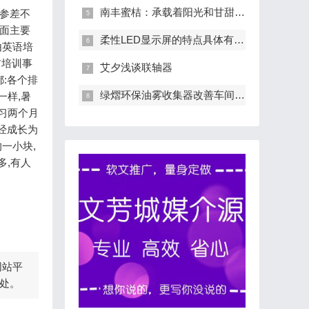
南丰蜜桔：承载着阳光和甘甜的夏日之果
、参差不
下面主要
柔性LED显示屏的特点具体有哪些？-柔性
由英语培
前培训事
艾夕浅谈联轴器
都:各个排
绿熠环保油雾收集器改善车间环境，告别
一样,暑
学习两个月
已经成长为
一小块,
多,有人
网站平
处。