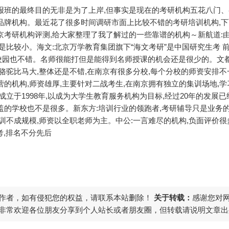
报班的最终目的无非是为了上岸,但事实是现在的考研机构五花八门
品牌机构。最近花了很多时间调研市面上比较不错的考研培训机构,
京考研机构评测,给大家整理了我了解过的一些靠谱的机构～
新航道:
还是比较小。
海文:北京万学教育集团旗下“海文考研”是中国研究生考 
校园也不错。名师很能打但是能得到名师授课的机会还是很少的。
文
骆驼比马大,整体还是不错,在南京有很多分校,每个分校的师资安排不
营的机构,师资雄厚,主要针对二战考生,在南京拥有独立的集训场地,
:成立于1998年,以成为大学生教育服务机构为目标,经过20年的发展
盖的学校也不是很多。
新东方:培训行业的领跑者,考研辅导只是业务的
训不成规模,师资以全职老师为主。
中公:一言难尽的机构,负面评价很
考,排名不分先后
作者，如有侵犯您的权益，请联系本站删除！
关于转载：
感谢您对
非常欢迎各位朋友分享到个人站长或者朋友圈，但转载请说明文章出