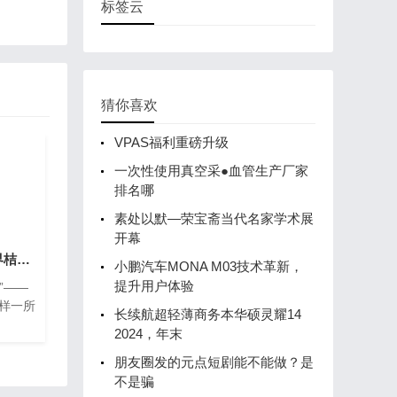
标签云
猜你喜欢
VPAS福利重磅升级
一次性使用真空采●血管生产厂家
排名哪
​素处以默—荣宝斋当代名家学术展
开幕
桔花香——真正的世界桔都之乡
小鹏汽车MONA M03技术革新，
提升用户体验
”——
这样一所
长续航超轻薄商务本华硕灵耀14
2024，年末
朋友圈发的元点短剧能不能做？是
不是骗