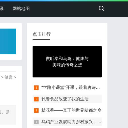
讯
网站地图
点击排行
傲昕泰和乌鸡：健康与
美味的传奇之选
>
健康
>
“丝路小课堂”开课，跟着唐诗游长安
代餐食品改变了我的生活
桔花香——真正的世界桔都之乡
门、参
乌鸡产业发展助力乡村振兴，泰和县乌鸡