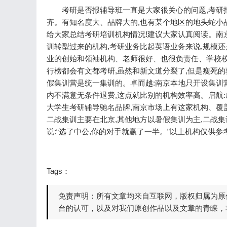
考研是否报辅导班一直是大家很关心的问题,考研
齐。有知名度大、品牌大的,也有某个地区的地头蛇小
给大家总结考研培训机构情况!建议大家认真阅读。
南
训转型过来的机构,考研业务比起英语业务来说,规模
业的创始和领袖机构、老师很好、也很负责任、学校
行榜都会有文都考研,虽然和新文道分裂了,但是瘦死的
假集训营是统一集训的。
卓而越:南京本地只开设集训
内不满意无条件退费,这点就比别的机构效率高。
启航
大学生考研辅导驰名品牌,南京市场上有这家机构、覆
二战集训主要在北京,其他地方以暑假集训为主,二战集
说:“选了中公,你的对手就赢了一半。”
以上机构仅供参
Tags：
免责声明：所有文章均来自互联网，版权归属为原
台的认可，以及对我们原创作品以及文章的青睐，