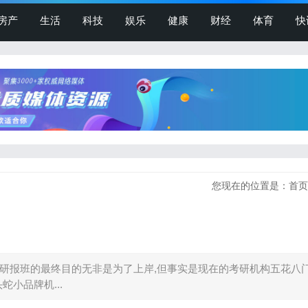
房产
生活
科技
娱乐
健康
财经
体育
快
您现在的位置是：
首页
考研报班的最终目的无非是为了上岸,但事实是现在的考研机构五花八
小品牌机...